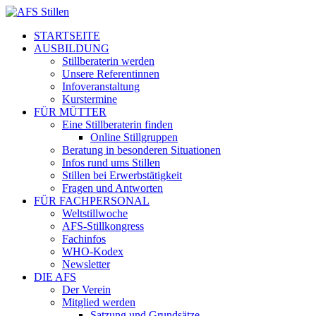
STARTSEITE
AUSBILDUNG
Stillberaterin werden
Unsere Referentinnen
Infoveranstaltung
Kurstermine
FÜR MÜTTER
Eine Stillberaterin finden
Online Stillgruppen
Beratung in besonderen Situationen
Infos rund ums Stillen
Stillen bei Erwerbstätigkeit
Fragen und Antworten
FÜR FACHPERSONAL
Weltstillwoche
AFS-Stillkongress
Fachinfos
WHO-Kodex
Newsletter
DIE AFS
Der Verein
Mitglied werden
Satzung und Grundsätze