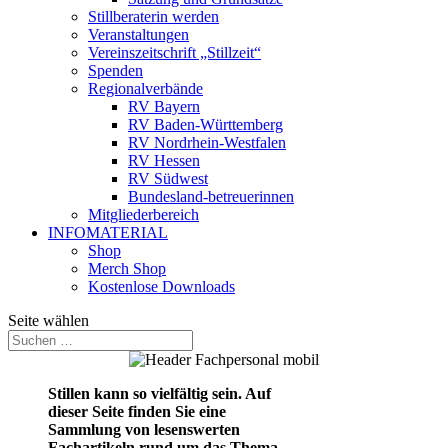
Stillberaterin werden
Veranstaltungen
Vereinszeitschrift „Stillzeit“
Spenden
Regionalverbände
RV Bayern
RV Baden-Württemberg
RV Nordrhein-Westfalen
RV Hessen
RV Südwest
Bundesland-betreuerinnen
Mitgliederbereich
INFOMATERIAL
Shop
Merch Shop
Kostenlose Downloads
Seite wählen
Stillen kann so vielfältig sein. Auf
dieser Seite finden Sie eine
Sammlung von lesenswerten
Fachartikeln rund um das Thema