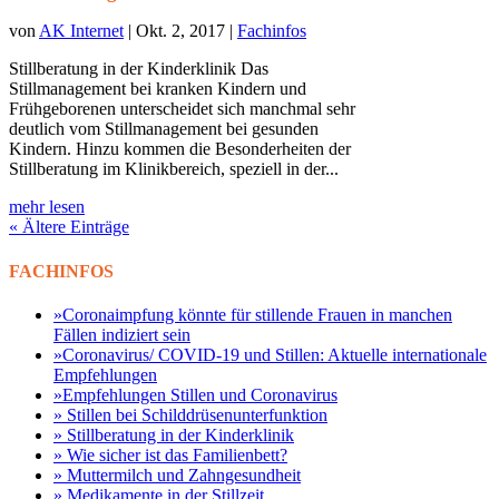
von
AK Internet
|
Okt. 2, 2017
|
Fachinfos
Stillberatung in der Kinderklinik Das
Stillmanagement bei kranken Kindern und
Frühgeborenen unterscheidet sich manchmal sehr
deutlich vom Stillmanagement bei gesunden
Kindern. Hinzu kommen die Besonderheiten der
Stillberatung im Klinikbereich, speziell in der...
mehr lesen
« Ältere Einträge
FACHINFOS
»Coronaimpfung könnte für stillende Frauen in manchen
Fällen indiziert sein
»Coronavirus/ COVID-19 und Stillen: Aktuelle internationale
Empfehlungen
»Empfehlungen Stillen und Coronavirus
» Stillen bei Schilddrüsenunterfunktion
» Stillberatung in der Kinderklinik
» Wie sicher ist das Familienbett?
» Muttermilch und Zahngesundheit
» Medikamente in der Stillzeit