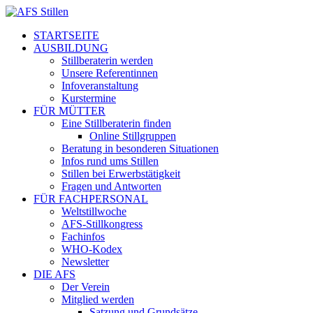
STARTSEITE
AUSBILDUNG
Stillberaterin werden
Unsere Referentinnen
Infoveranstaltung
Kurstermine
FÜR MÜTTER
Eine Stillberaterin finden
Online Stillgruppen
Beratung in besonderen Situationen
Infos rund ums Stillen
Stillen bei Erwerbstätigkeit
Fragen und Antworten
FÜR FACHPERSONAL
Weltstillwoche
AFS-Stillkongress
Fachinfos
WHO-Kodex
Newsletter
DIE AFS
Der Verein
Mitglied werden
Satzung und Grundsätze