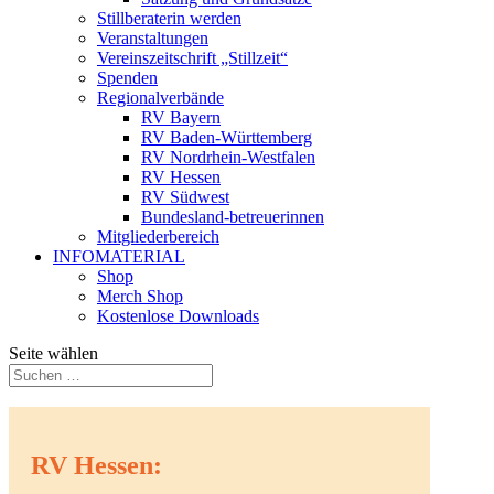
Stillberaterin werden
Veranstaltungen
Vereinszeitschrift „Stillzeit“
Spenden
Regionalverbände
RV Bayern
RV Baden-Württemberg
RV Nordrhein-Westfalen
RV Hessen
RV Südwest
Bundesland-betreuerinnen
Mitgliederbereich
INFOMATERIAL
Shop
Merch Shop
Kostenlose Downloads
Seite wählen
RV Hessen: