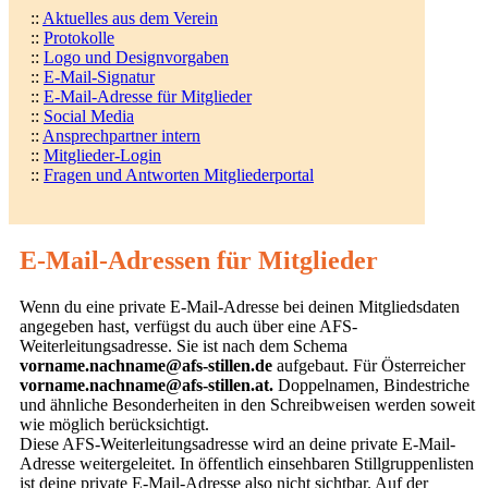
::
Aktuelles aus dem Verein
::
Protokolle
::
Logo und Designvorgaben
::
E-Mail-Signatur
::
E-Mail-Adresse für Mitglieder
::
Social Media
::
Ansprechpartner intern
::
Mitglieder-Login
::
Fragen und Antworten Mitgliederportal
E-Mail-Adressen für Mitglieder
Wenn du eine private E-Mail-Adresse bei deinen Mitgliedsdaten
angegeben hast, verfügst du auch über eine AFS-
Weiterleitungsadresse. Sie ist nach dem Schema
vorname.nachname@afs-stillen.de
aufgebaut. Für Österreicher
vorname.nachname@afs-stillen.at.
Doppelnamen, Bindestriche
und ähnliche Besonderheiten in den Schreibweisen werden soweit
wie möglich berücksichtigt.
Diese AFS-Weiterleitungsadresse wird an deine private E-Mail-
Adresse weitergeleitet. In öffentlich einsehbaren Stillgruppenlisten
ist deine private E-Mail-Adresse also nicht sichtbar. Auf der