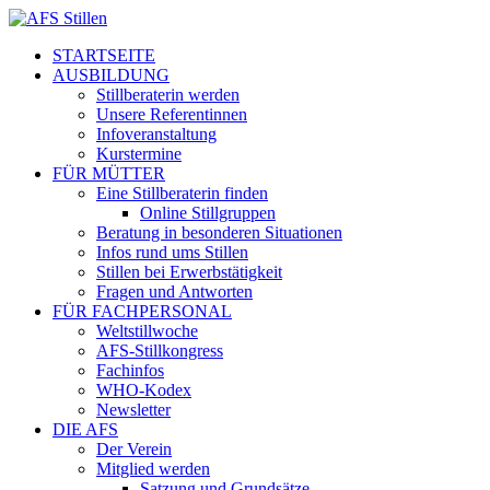
STARTSEITE
AUSBILDUNG
Stillberaterin werden
Unsere Referentinnen
Infoveranstaltung
Kurstermine
FÜR MÜTTER
Eine Stillberaterin finden
Online Stillgruppen
Beratung in besonderen Situationen
Infos rund ums Stillen
Stillen bei Erwerbstätigkeit
Fragen und Antworten
FÜR FACHPERSONAL
Weltstillwoche
AFS-Stillkongress
Fachinfos
WHO-Kodex
Newsletter
DIE AFS
Der Verein
Mitglied werden
Satzung und Grundsätze