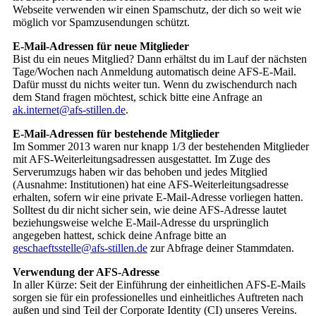
Webseite verwenden wir einen Spamschutz, der dich so weit wie
möglich vor Spamzusendungen schützt.
E-Mail-Adressen für neue Mitglieder
Bist du ein neues Mitglied? Dann erhältst du im Lauf der nächsten
Tage/Wochen nach Anmeldung automatisch deine AFS-E-Mail.
Dafür musst du nichts weiter tun. Wenn du zwischendurch nach
dem Stand fragen möchtest, schick bitte eine Anfrage an
ak.internet@afs-stillen.de
.
E-Mail-Adressen für bestehende Mitglieder
Im Sommer 2013 waren nur knapp 1/3 der bestehenden Mitglieder
mit AFS-Weiterleitungsadressen ausgestattet. Im Zuge des
Serverumzugs haben wir das behoben und jedes Mitglied
(Ausnahme: Institutionen) hat eine AFS-Weiterleitungsadresse
erhalten, sofern wir eine private E-Mail-Adresse vorliegen hatten.
Solltest du dir nicht sicher sein, wie deine AFS-Adresse lautet
beziehungsweise welche E-Mail-Adresse du ursprünglich
angegeben hattest, schick deine Anfrage bitte an
geschaeftsstelle@afs-stillen.de
zur Abfrage deiner Stammdaten.
Verwendung der AFS-Adresse
In aller Kürze: Seit der Einführung der einheitlichen AFS-E-Mails
sorgen sie für ein professionelles und einheitliches Auftreten nach
außen und sind Teil der Corporate Identity (CI) unseres Vereins.