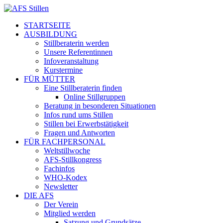
STARTSEITE
AUSBILDUNG
Stillberaterin werden
Unsere Referentinnen
Infoveranstaltung
Kurstermine
FÜR MÜTTER
Eine Stillberaterin finden
Online Stillgruppen
Beratung in besonderen Situationen
Infos rund ums Stillen
Stillen bei Erwerbstätigkeit
Fragen und Antworten
FÜR FACHPERSONAL
Weltstillwoche
AFS-Stillkongress
Fachinfos
WHO-Kodex
Newsletter
DIE AFS
Der Verein
Mitglied werden
Satzung und Grundsätze