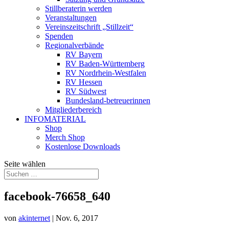
Stillberaterin werden
Veranstaltungen
Vereinszeitschrift „Stillzeit“
Spenden
Regionalverbände
RV Bayern
RV Baden-Württemberg
RV Nordrhein-Westfalen
RV Hessen
RV Südwest
Bundesland-betreuerinnen
Mitgliederbereich
INFOMATERIAL
Shop
Merch Shop
Kostenlose Downloads
Seite wählen
facebook-76658_640
von
akinternet
|
Nov. 6, 2017