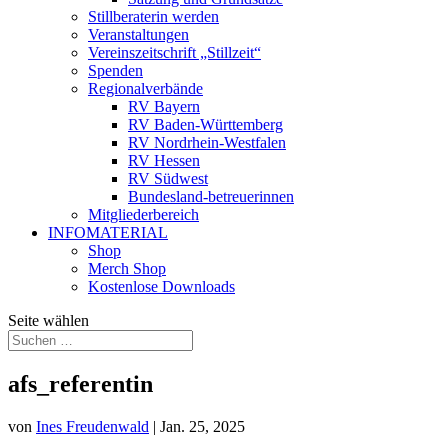
Stillberaterin werden
Veranstaltungen
Vereinszeitschrift „Stillzeit“
Spenden
Regionalverbände
RV Bayern
RV Baden-Württemberg
RV Nordrhein-Westfalen
RV Hessen
RV Südwest
Bundesland-betreuerinnen
Mitgliederbereich
INFOMATERIAL
Shop
Merch Shop
Kostenlose Downloads
Seite wählen
afs_referentin
von
Ines Freudenwald
|
Jan. 25, 2025