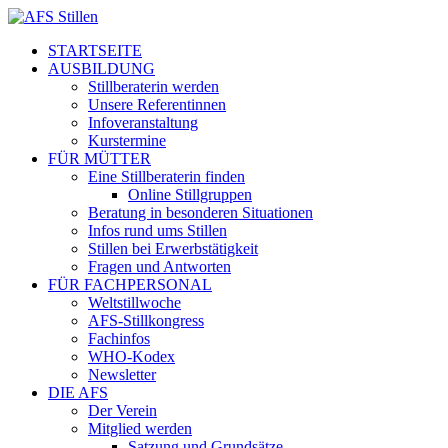
STARTSEITE
AUSBILDUNG
Stillberaterin werden
Unsere Referentinnen
Infoveranstaltung
Kurstermine
FÜR MÜTTER
Eine Stillberaterin finden
Online Stillgruppen
Beratung in besonderen Situationen
Infos rund ums Stillen
Stillen bei Erwerbstätigkeit
Fragen und Antworten
FÜR FACHPERSONAL
Weltstillwoche
AFS-Stillkongress
Fachinfos
WHO-Kodex
Newsletter
DIE AFS
Der Verein
Mitglied werden
Satzung und Grundsätze