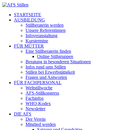
STARTSEITE
AUSBILDUNG
Stillberaterin werden
Unsere Referentinnen
Infoveranstaltung
Kurstermine
FÜR MÜTTER
Eine Stillberaterin finden
Online Stillgruppen
Beratung in besonderen Situationen
Infos rund ums Stillen
Stillen bei Erwerbstätigkeit
Fragen und Antworten
FÜR FACHPERSONAL
Weltstillwoche
AFS-Stillkongress
Fachinfos
WHO-Kodex
Newsletter
DIE AFS
Der Verein
Mitglied werden
Satzung und Grundsätze