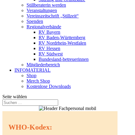
Stillberaterin werden
Veranstaltungen
Vereinszeitschrift „Stillzeit“
Spenden
Regionalverbände
RV Bayern
RV Baden-Württemberg
RV Nordrhein-Westfalen
RV Hessen
RV Südwest
Bundesland-betreuerinnen
Mitgliederbereich
INFOMATERIAL
Shop
Merch Shop
Kostenlose Downloads
Seite wählen
WHO-Kodex: