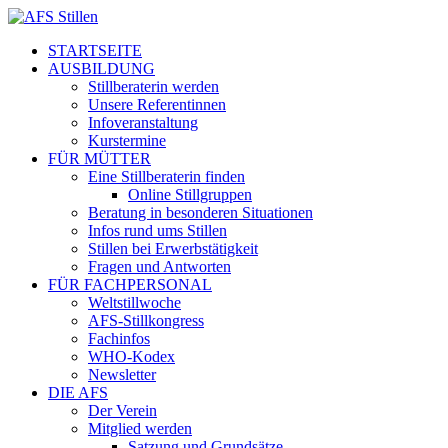
STARTSEITE
AUSBILDUNG
Stillberaterin werden
Unsere Referentinnen
Infoveranstaltung
Kurstermine
FÜR MÜTTER
Eine Stillberaterin finden
Online Stillgruppen
Beratung in besonderen Situationen
Infos rund ums Stillen
Stillen bei Erwerbstätigkeit
Fragen und Antworten
FÜR FACHPERSONAL
Weltstillwoche
AFS-Stillkongress
Fachinfos
WHO-Kodex
Newsletter
DIE AFS
Der Verein
Mitglied werden
Satzung und Grundsätze