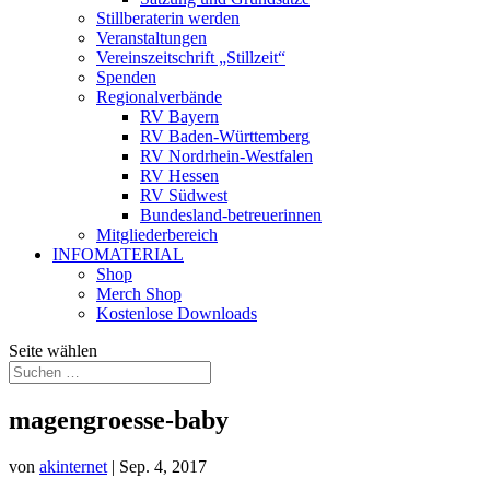
Stillberaterin werden
Veranstaltungen
Vereinszeitschrift „Stillzeit“
Spenden
Regionalverbände
RV Bayern
RV Baden-Württemberg
RV Nordrhein-Westfalen
RV Hessen
RV Südwest
Bundesland-betreuerinnen
Mitgliederbereich
INFOMATERIAL
Shop
Merch Shop
Kostenlose Downloads
Seite wählen
magengroesse-baby
von
akinternet
|
Sep. 4, 2017