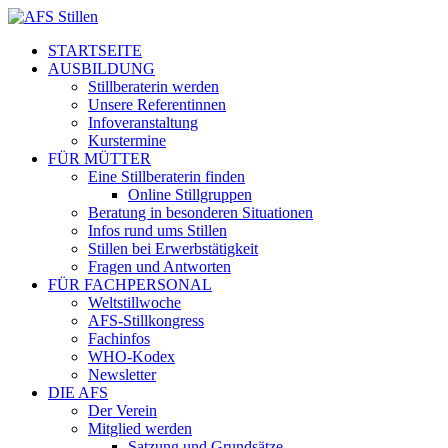
STARTSEITE
AUSBILDUNG
Stillberaterin werden
Unsere Referentinnen
Infoveranstaltung
Kurstermine
FÜR MÜTTER
Eine Stillberaterin finden
Online Stillgruppen
Beratung in besonderen Situationen
Infos rund ums Stillen
Stillen bei Erwerbstätigkeit
Fragen und Antworten
FÜR FACHPERSONAL
Weltstillwoche
AFS-Stillkongress
Fachinfos
WHO-Kodex
Newsletter
DIE AFS
Der Verein
Mitglied werden
Satzung und Grundsätze