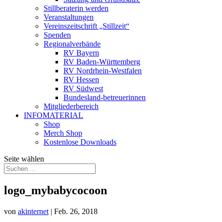
Stillberaterin werden
Veranstaltungen
Vereinszeitschrift „Stillzeit“
Spenden
Regionalverbände
RV Bayern
RV Baden-Württemberg
RV Nordrhein-Westfalen
RV Hessen
RV Südwest
Bundesland-betreuerinnen
Mitgliederbereich
INFOMATERIAL
Shop
Merch Shop
Kostenlose Downloads
Seite wählen
logo_mybabycocoon
von
akinternet
|
Feb. 26, 2018