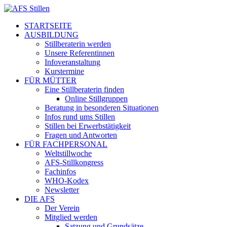
STARTSEITE
AUSBILDUNG
Stillberaterin werden
Unsere Referentinnen
Infoveranstaltung
Kurstermine
FÜR MÜTTER
Eine Stillberaterin finden
Online Stillgruppen
Beratung in besonderen Situationen
Infos rund ums Stillen
Stillen bei Erwerbstätigkeit
Fragen und Antworten
FÜR FACHPERSONAL
Weltstillwoche
AFS-Stillkongress
Fachinfos
WHO-Kodex
Newsletter
DIE AFS
Der Verein
Mitglied werden
Satzung und Grundsätze