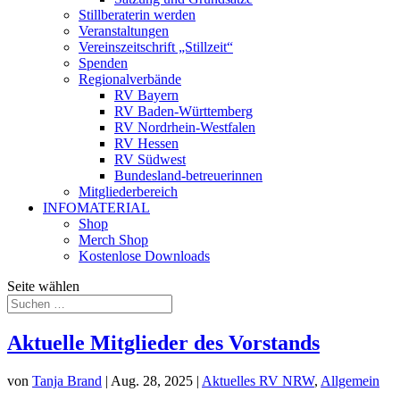
Stillberaterin werden
Veranstaltungen
Vereinszeitschrift „Stillzeit“
Spenden
Regionalverbände
RV Bayern
RV Baden-Württemberg
RV Nordrhein-Westfalen
RV Hessen
RV Südwest
Bundesland-betreuerinnen
Mitgliederbereich
INFOMATERIAL
Shop
Merch Shop
Kostenlose Downloads
Seite wählen
Aktuelle Mitglieder des Vorstands
von
Tanja Brand
|
Aug. 28, 2025
|
Aktuelles RV NRW
,
Allgemein