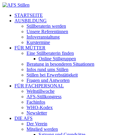
STARTSEITE
AUSBILDUNG
Stillberaterin werden
Unsere Referentinnen
Infoveranstaltung
Kurstermine
FÜR MÜTTER
Eine Stillberaterin finden
Online Stillgruppen
Beratung in besonderen Situationen
Infos rund ums Stillen
Stillen bei Erwerbstätigkeit
Fragen und Antworten
FÜR FACHPERSONAL
Weltstillwoche
AFS-Stillkongress
Fachinfos
WHO-Kodex
Newsletter
DIE AFS
Der Verein
Mitglied werden
Satzung und Grundsätze