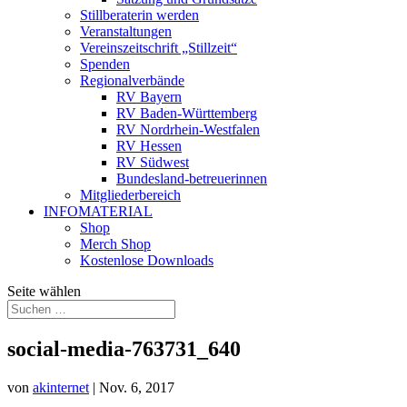
Stillberaterin werden
Veranstaltungen
Vereinszeitschrift „Stillzeit“
Spenden
Regionalverbände
RV Bayern
RV Baden-Württemberg
RV Nordrhein-Westfalen
RV Hessen
RV Südwest
Bundesland-betreuerinnen
Mitgliederbereich
INFOMATERIAL
Shop
Merch Shop
Kostenlose Downloads
Seite wählen
social-media-763731_640
von
akinternet
|
Nov. 6, 2017