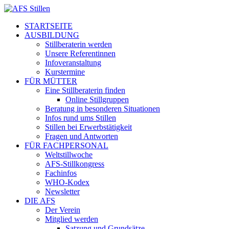
STARTSEITE
AUSBILDUNG
Stillberaterin werden
Unsere Referentinnen
Infoveranstaltung
Kurstermine
FÜR MÜTTER
Eine Stillberaterin finden
Online Stillgruppen
Beratung in besonderen Situationen
Infos rund ums Stillen
Stillen bei Erwerbstätigkeit
Fragen und Antworten
FÜR FACHPERSONAL
Weltstillwoche
AFS-Stillkongress
Fachinfos
WHO-Kodex
Newsletter
DIE AFS
Der Verein
Mitglied werden
Satzung und Grundsätze