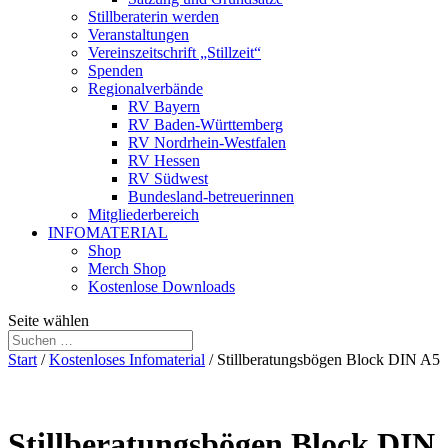
Stillberaterin werden
Veranstaltungen
Vereinszeitschrift „Stillzeit“
Spenden
Regionalverbände
RV Bayern
RV Baden-Württemberg
RV Nordrhein-Westfalen
RV Hessen
RV Südwest
Bundesland-betreuerinnen
Mitgliederbereich
INFOMATERIAL
Shop
Merch Shop
Kostenlose Downloads
Seite wählen
Start
/
Kostenloses Infomaterial
/ Stillberatungsbögen Block DIN A5
Stillberatungsbögen Block DIN