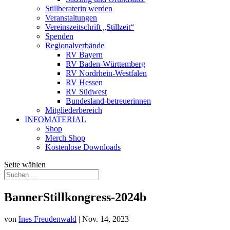
Stillberaterin werden
Veranstaltungen
Vereinszeitschrift „Stillzeit“
Spenden
Regionalverbände
RV Bayern
RV Baden-Württemberg
RV Nordrhein-Westfalen
RV Hessen
RV Südwest
Bundesland-betreuerinnen
Mitgliederbereich
INFOMATERIAL
Shop
Merch Shop
Kostenlose Downloads
Seite wählen
BannerStillkongress-2024b
von
Ines Freudenwald
|
Nov. 14, 2023