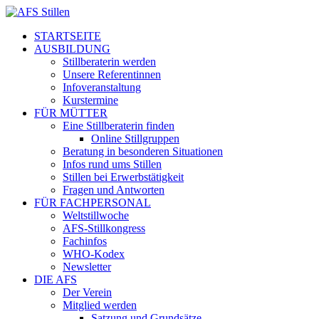
STARTSEITE
AUSBILDUNG
Stillberaterin werden
Unsere Referentinnen
Infoveranstaltung
Kurstermine
FÜR MÜTTER
Eine Stillberaterin finden
Online Stillgruppen
Beratung in besonderen Situationen
Infos rund ums Stillen
Stillen bei Erwerbstätigkeit
Fragen und Antworten
FÜR FACHPERSONAL
Weltstillwoche
AFS-Stillkongress
Fachinfos
WHO-Kodex
Newsletter
DIE AFS
Der Verein
Mitglied werden
Satzung und Grundsätze