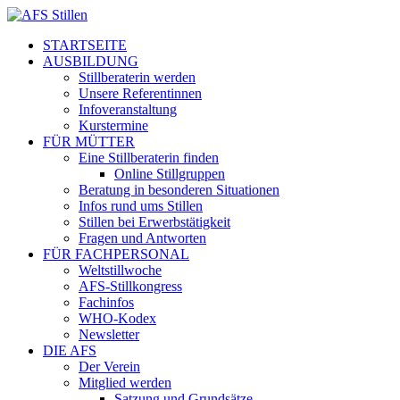
STARTSEITE
AUSBILDUNG
Stillberaterin werden
Unsere Referentinnen
Infoveranstaltung
Kurstermine
FÜR MÜTTER
Eine Stillberaterin finden
Online Stillgruppen
Beratung in besonderen Situationen
Infos rund ums Stillen
Stillen bei Erwerbstätigkeit
Fragen und Antworten
FÜR FACHPERSONAL
Weltstillwoche
AFS-Stillkongress
Fachinfos
WHO-Kodex
Newsletter
DIE AFS
Der Verein
Mitglied werden
Satzung und Grundsätze