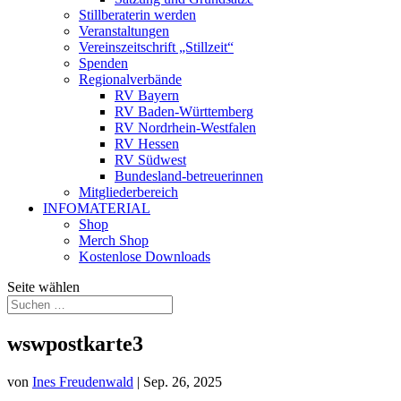
Stillberaterin werden
Veranstaltungen
Vereinszeitschrift „Stillzeit“
Spenden
Regionalverbände
RV Bayern
RV Baden-Württemberg
RV Nordrhein-Westfalen
RV Hessen
RV Südwest
Bundesland-betreuerinnen
Mitgliederbereich
INFOMATERIAL
Shop
Merch Shop
Kostenlose Downloads
Seite wählen
wswpostkarte3
von
Ines Freudenwald
|
Sep. 26, 2025